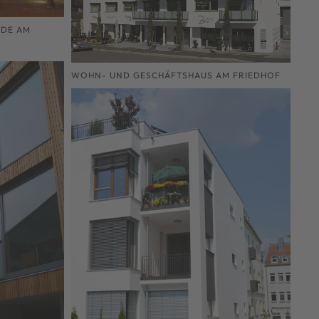
UDE AM
WOHN- UND GESCHÄFTSHAUS AM FRIEDHOF